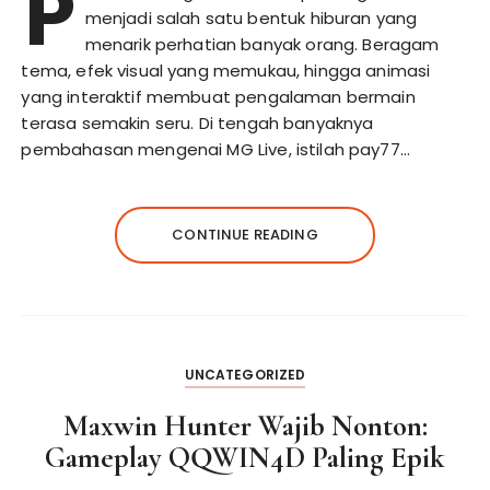
P
menjadi salah satu bentuk hiburan yang
menarik perhatian banyak orang. Beragam
tema, efek visual yang memukau, hingga animasi
yang interaktif membuat pengalaman bermain
terasa semakin seru. Di tengah banyaknya
pembahasan mengenai MG Live, istilah pay77…
CONTINUE READING
UNCATEGORIZED
Maxwin Hunter Wajib Nonton:
Gameplay QQWIN4D Paling Epik