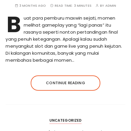
3 MONTHS AGO
READ TIME:
3 MINUTES
BY
ADMIN
B
uat para pemburu maxwin sejati, momen
melihat gameplay yang “lagi panas” itu
rasanya seperti nonton pertandingan final
yang penuh ketegangan. Apalagi kalau sudah
menyangkut slot dan game live yang penuh kejutan.
Di kalangan komunitas, banyak yang mulai
membahas berbagai momen…
CONTINUE READING
UNCATEGORIZED