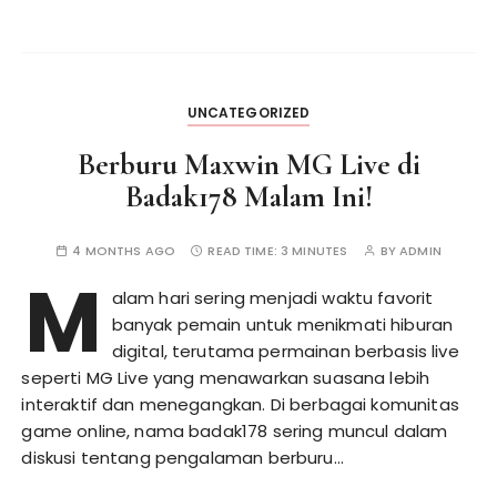
UNCATEGORIZED
Berburu Maxwin MG Live di
Badak178 Malam Ini!
4 MONTHS AGO
READ TIME:
3 MINUTES
BY
ADMIN
M
alam hari sering menjadi waktu favorit
banyak pemain untuk menikmati hiburan
digital, terutama permainan berbasis live
seperti MG Live yang menawarkan suasana lebih
interaktif dan menegangkan. Di berbagai komunitas
game online, nama badak178 sering muncul dalam
diskusi tentang pengalaman berburu…