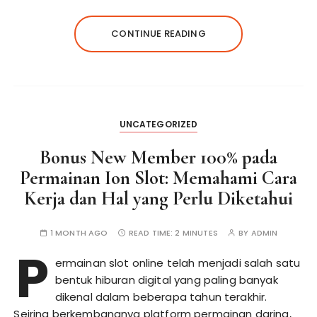
CONTINUE READING
UNCATEGORIZED
Bonus New Member 100% pada
Permainan Ion Slot: Memahami Cara
Kerja dan Hal yang Perlu Diketahui
1 MONTH AGO
READ TIME:
2 MINUTES
BY
ADMIN
P
ermainan slot online telah menjadi salah satu
bentuk hiburan digital yang paling banyak
dikenal dalam beberapa tahun terakhir.
Seiring berkembangnya platform permainan daring,