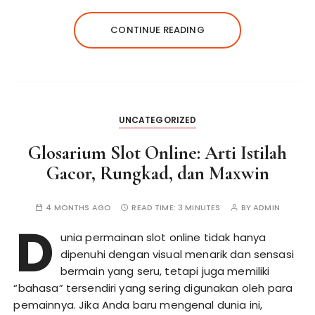
CONTINUE READING
UNCATEGORIZED
Glosarium Slot Online: Arti Istilah
Gacor, Rungkad, dan Maxwin
4 MONTHS AGO
READ TIME:
3 MINUTES
BY
ADMIN
D
unia permainan slot online tidak hanya
dipenuhi dengan visual menarik dan sensasi
bermain yang seru, tetapi juga memiliki
“bahasa” tersendiri yang sering digunakan oleh para
pemainnya. Jika Anda baru mengenal dunia ini,