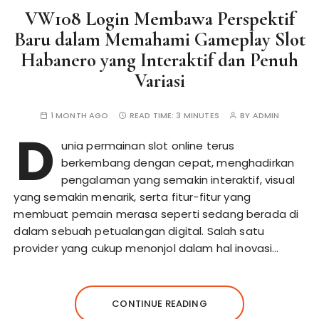
VW108 Login Membawa Perspektif
Baru dalam Memahami Gameplay Slot
Habanero yang Interaktif dan Penuh
Variasi
1 MONTH AGO
READ TIME:
3 MINUTES
BY
ADMIN
D
unia permainan slot online terus
berkembang dengan cepat, menghadirkan
pengalaman yang semakin interaktif, visual
yang semakin menarik, serta fitur-fitur yang
membuat pemain merasa seperti sedang berada di
dalam sebuah petualangan digital. Salah satu
provider yang cukup menonjol dalam hal inovasi…
CONTINUE READING