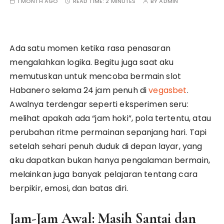
1 MONTH AGO
READ TIME:
2 MINUTES
BY
ADMIN
Ada satu momen ketika rasa penasaran
mengalahkan logika. Begitu juga saat aku
memutuskan untuk mencoba bermain slot
Habanero selama 24 jam penuh di
vegasbet
.
Awalnya terdengar seperti eksperimen seru:
melihat apakah ada “jam hoki”, pola tertentu, atau
perubahan ritme permainan sepanjang hari. Tapi
setelah sehari penuh duduk di depan layar, yang
aku dapatkan bukan hanya pengalaman bermain,
melainkan juga banyak pelajaran tentang cara
berpikir, emosi, dan batas diri.
Jam-Jam Awal: Masih Santai dan