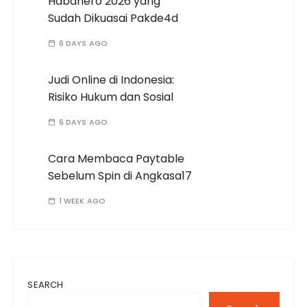
Habanero 2026 yang
Sudah Dikuasai Pakde4d
6 DAYS AGO
Judi Online di Indonesia:
Risiko Hukum dan Sosial
6 DAYS AGO
Cara Membaca Paytable
Sebelum Spin di Angkasa17
1 WEEK AGO
SEARCH