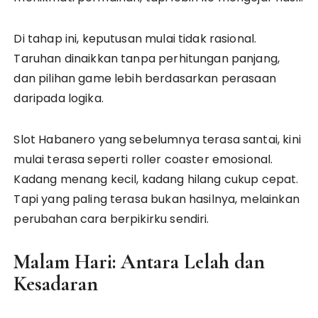
Di tahap ini, keputusan mulai tidak rasional.
Taruhan dinaikkan tanpa perhitungan panjang,
dan pilihan game lebih berdasarkan perasaan
daripada logika.
Slot Habanero yang sebelumnya terasa santai, kini
mulai terasa seperti roller coaster emosional.
Kadang menang kecil, kadang hilang cukup cepat.
Tapi yang paling terasa bukan hasilnya, melainkan
perubahan cara berpikirku sendiri.
Malam Hari: Antara Lelah dan
Kesadaran