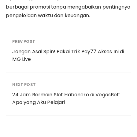
berbagai promosi tanpa mengabaikan pentingnya
pengelolaan waktu dan keuangan.
PREV POST
Jangan Asal Spin! Pakai Trik Pay77 Akses Ini di
MG Live
NEXT POST
24 Jam Bermain Slot Habanero di VegasBet:
Apa yang Aku Pelajari