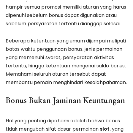
hampir semua promosi memiliki aturan yang harus
dipenuhi sebelum bonus dapat digunakan atau
sebelum persyaratan tertentu dianggap selesai.
Beberapa ketentuan yang umum dijumpai meliputi
batas waktu penggunaan bonus, jenis permainan
yang memenuhi syarat, persyaratan aktivitas
tertentu, hingga ketentuan mengenai saldo bonus.
Memahami seluruh aturan tersebut dapat
membantu pemain menghindari kesalahpahaman.
Bonus Bukan Jaminan Keuntungan
Hal yang penting dipahami adalah bahwa bonus
tidak mengubah sifat dasar permainan
slot
, yang