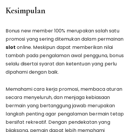
Kesimpulan
Bonus new member 100% merupakan salah satu
promosi yang sering ditemukan dalam permainan
slot
online. Meskipun dapat memberikan nilai
tambah pada pengalaman awal pengguna, bonus
selalu disertai syarat dan ketentuan yang perlu
dipahami dengan baik.
Memahami cara kerja promosi, membaca aturan
secara menyeluruh, dan menjaga kebiasaan
bermain yang bertanggung jawab merupakan
langkah penting agar pengalaman bermain tetap
bersifat rekreatif. Dengan pendekatan yang
bijaksana, pemain dapat lebih memahami