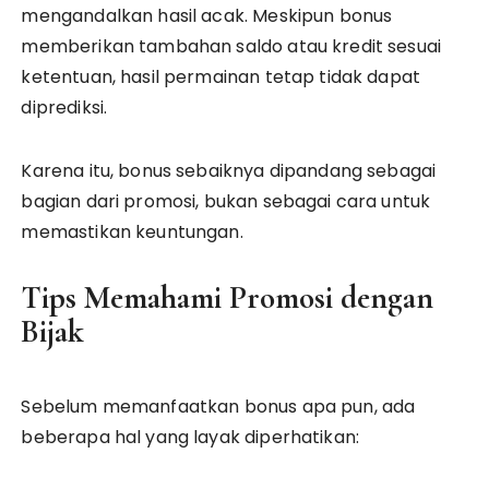
mengandalkan hasil acak. Meskipun bonus
memberikan tambahan saldo atau kredit sesuai
ketentuan, hasil permainan tetap tidak dapat
diprediksi.
Karena itu, bonus sebaiknya dipandang sebagai
bagian dari promosi, bukan sebagai cara untuk
memastikan keuntungan.
Tips Memahami Promosi dengan
Bijak
Sebelum memanfaatkan bonus apa pun, ada
beberapa hal yang layak diperhatikan: