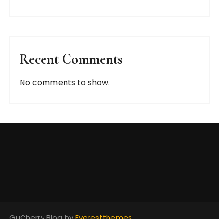
Recent Comments
No comments to show.
GuCherry Blog by
Everestthemes