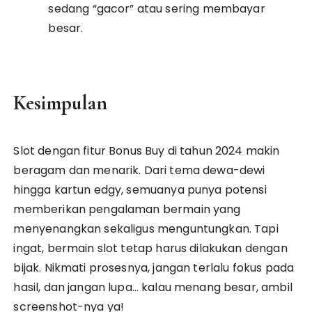
sedang “gacor” atau sering membayar
besar.
Kesimpulan
Slot dengan fitur Bonus Buy di tahun 2024 makin
beragam dan menarik. Dari tema dewa-dewi
hingga kartun edgy, semuanya punya potensi
memberikan pengalaman bermain yang
menyenangkan sekaligus menguntungkan. Tapi
ingat, bermain slot tetap harus dilakukan dengan
bijak. Nikmati prosesnya, jangan terlalu fokus pada
hasil, dan jangan lupa… kalau menang besar, ambil
screenshot-nya ya!