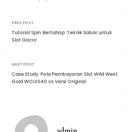
PREV POST
Tutorial Spin Bertahap: Teknik Sabar untuk
Slot Gacor
NEXT POST
Case Study: Pola Pembayaran Slot Wild West
Gold WOLES4D vs Versi Original
admin