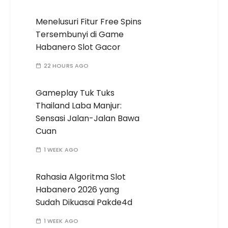
Menelusuri Fitur Free Spins
Tersembunyi di Game
Habanero Slot Gacor
22 HOURS AGO
Gameplay Tuk Tuks
Thailand Laba Manjur:
Sensasi Jalan-Jalan Bawa
Cuan
1 WEEK AGO
Rahasia Algoritma Slot
Habanero 2026 yang
Sudah Dikuasai Pakde4d
1 WEEK AGO