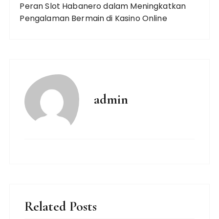
Peran Slot Habanero dalam Meningkatkan
Pengalaman Bermain di Kasino Online
admin
Related Posts