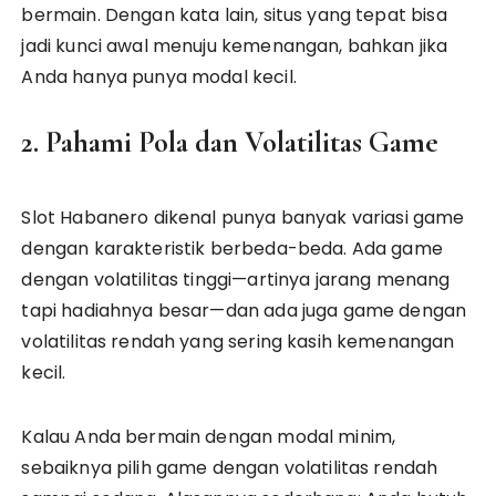
bermain. Dengan kata lain, situs yang tepat bisa
jadi kunci awal menuju kemenangan, bahkan jika
Anda hanya punya modal kecil.
2. Pahami Pola dan Volatilitas Game
Slot Habanero dikenal punya banyak variasi game
dengan karakteristik berbeda-beda. Ada game
dengan volatilitas tinggi—artinya jarang menang
tapi hadiahnya besar—dan ada juga game dengan
volatilitas rendah yang sering kasih kemenangan
kecil.
Kalau Anda bermain dengan modal minim,
sebaiknya pilih game dengan volatilitas rendah