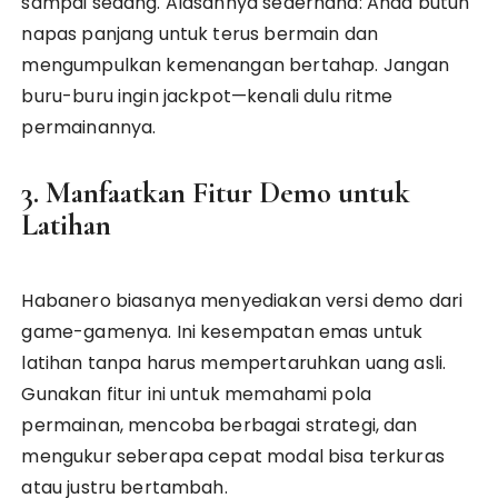
sampai sedang. Alasannya sederhana: Anda butuh
napas panjang untuk terus bermain dan
mengumpulkan kemenangan bertahap. Jangan
buru-buru ingin jackpot—kenali dulu ritme
permainannya.
3. Manfaatkan Fitur Demo untuk
Latihan
Habanero biasanya menyediakan versi demo dari
game-gamenya. Ini kesempatan emas untuk
latihan tanpa harus mempertaruhkan uang asli.
Gunakan fitur ini untuk memahami pola
permainan, mencoba berbagai strategi, dan
mengukur seberapa cepat modal bisa terkuras
atau justru bertambah.