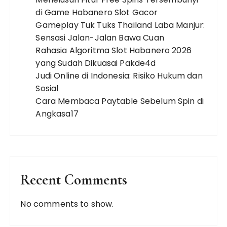
di Game Habanero Slot Gacor
Gameplay Tuk Tuks Thailand Laba Manjur:
Sensasi Jalan-Jalan Bawa Cuan
Rahasia Algoritma Slot Habanero 2026
yang Sudah Dikuasai Pakde4d
Judi Online di Indonesia: Risiko Hukum dan
Sosial
Cara Membaca Paytable Sebelum Spin di
Angkasa17
Recent Comments
No comments to show.