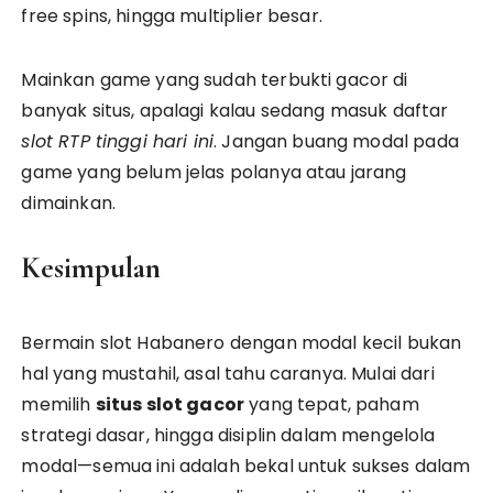
free spins, hingga multiplier besar.
Mainkan game yang sudah terbukti gacor di
banyak situs, apalagi kalau sedang masuk daftar
slot RTP tinggi hari ini
. Jangan buang modal pada
game yang belum jelas polanya atau jarang
dimainkan.
Kesimpulan
Bermain slot Habanero dengan modal kecil bukan
hal yang mustahil, asal tahu caranya. Mulai dari
memilih
situs slot gacor
yang tepat, paham
strategi dasar, hingga disiplin dalam mengelola
modal—semua ini adalah bekal untuk sukses dalam