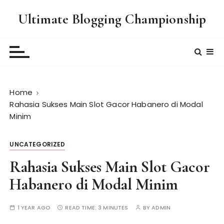
S
Ultimate Blogging Championship
k
i
p
t
o
c
Home
o
Rahasia Sukses Main Slot Gacor Habanero di Modal
n
Minim
t
e
n
UNCATEGORIZED
t
Rahasia Sukses Main Slot Gacor
Habanero di Modal Minim
1 YEAR AGO
READ TIME:
3 MINUTES
BY
ADMIN