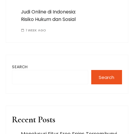
Judi Online di Indonesia:
Risiko Hukum dan Sosial
1 WEEK AGO
SEARCH
Search
Recent Posts
Menelusuri Fitur Free Spins Tersembunyi